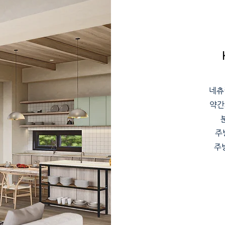
네츄
약간
주
​