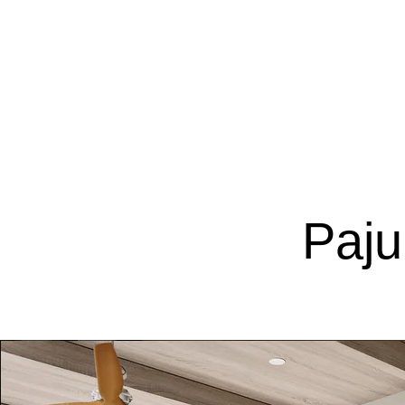
​Design 
Paju