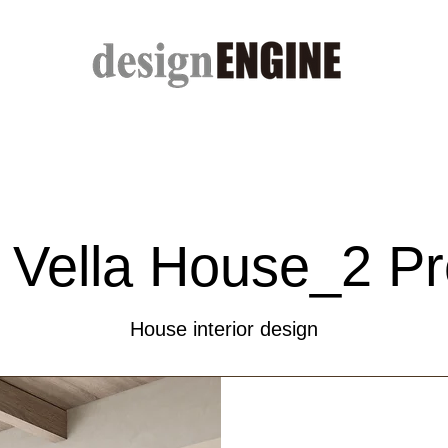
Studio CHAN & Partners, Architectural Design Interior Design, Exterior Design, Product Design, 
 Vella House_2 Pr
House interior design