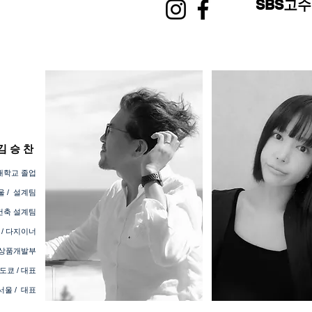
SBS
고수
김 승 찬
대학교 졸업
서울 / 설계팀
 건축 설계팀
도쿄 / 다지이너
부 상품개발부
도쿄 / 대표
서울 / 대표