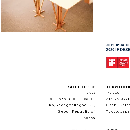
2019 ASIA D
2020 IF DES
SEOUL
OFFICE
TOKYO
OFFI
07333
142-0032
521, 383, Yeouidaeang-
712 NK-GOT
Ro, Yeongdeungpo-Gu,
Osaki, Shin
Seoul, Republic of
Tokyo, Japa
Korea